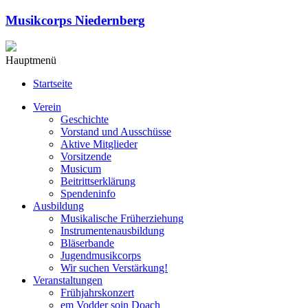
Musikcorps Niedernberg
Hauptmenü
Startseite
Verein
Geschichte
Vorstand und Ausschüsse
Aktive Mitglieder
Vorsitzende
Musicum
Beitrittserklärung
Spendeninfo
Ausbildung
Musikalische Früherziehung
Instrumentenausbildung
Bläserbande
Jugendmusikcorps
Wir suchen Verstärkung!
Veranstaltungen
Frühjahrskonzert
em Vodder soin Doach