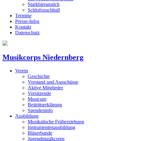
Starkbieranstich
Schlofozuchball
Termine
Presse-Infos
Kontakt
Datenschutz
Musikcorps Niedernberg
Verein
Geschichte
Vorstand und Ausschüsse
Aktive Mitglieder
Vorsitzende
Musicum
Beitrittserklärung
Spendeninfo
Ausbildung
Musikalische Früherziehung
Instrumentenausbildung
Bläserbande
Jugendmusikcorps