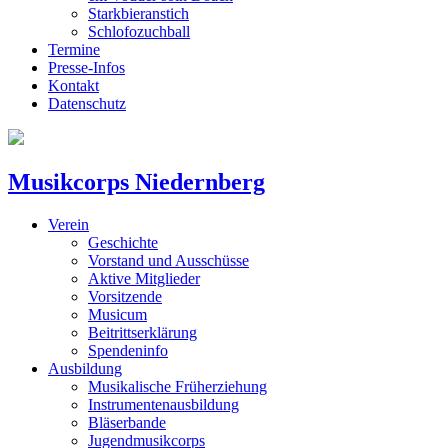
Starkbieranstich
Schlofozuchball
Termine
Presse-Infos
Kontakt
Datenschutz
Musikcorps Niedernberg
Verein
Geschichte
Vorstand und Ausschüsse
Aktive Mitglieder
Vorsitzende
Musicum
Beitrittserklärung
Spendeninfo
Ausbildung
Musikalische Früherziehung
Instrumentenausbildung
Bläserbande
Jugendmusikcorps