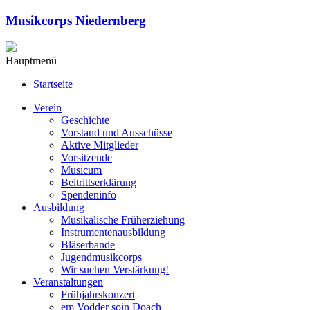
Musikcorps Niedernberg
Hauptmenü
Startseite
Verein
Geschichte
Vorstand und Ausschüsse
Aktive Mitglieder
Vorsitzende
Musicum
Beitrittserklärung
Spendeninfo
Ausbildung
Musikalische Früherziehung
Instrumentenausbildung
Bläserbande
Jugendmusikcorps
Wir suchen Verstärkung!
Veranstaltungen
Frühjahrskonzert
em Vodder soin Doach