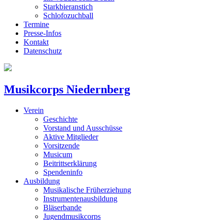
Starkbieranstich
Schlofozuchball
Termine
Presse-Infos
Kontakt
Datenschutz
Musikcorps Niedernberg
Verein
Geschichte
Vorstand und Ausschüsse
Aktive Mitglieder
Vorsitzende
Musicum
Beitrittserklärung
Spendeninfo
Ausbildung
Musikalische Früherziehung
Instrumentenausbildung
Bläserbande
Jugendmusikcorps