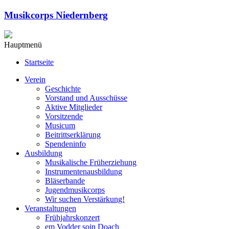
Musikcorps Niedernberg
Hauptmenü
Startseite
Verein
Geschichte
Vorstand und Ausschüsse
Aktive Mitglieder
Vorsitzende
Musicum
Beitrittserklärung
Spendeninfo
Ausbildung
Musikalische Früherziehung
Instrumentenausbildung
Bläserbande
Jugendmusikcorps
Wir suchen Verstärkung!
Veranstaltungen
Frühjahrskonzert
em Vodder soin Doach