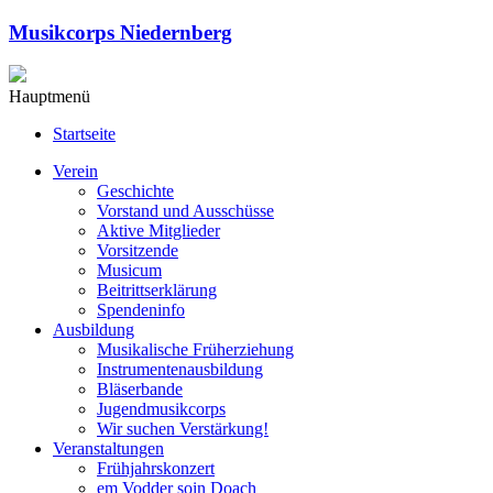
Musikcorps Niedernberg
Hauptmenü
Startseite
Verein
Geschichte
Vorstand und Ausschüsse
Aktive Mitglieder
Vorsitzende
Musicum
Beitrittserklärung
Spendeninfo
Ausbildung
Musikalische Früherziehung
Instrumentenausbildung
Bläserbande
Jugendmusikcorps
Wir suchen Verstärkung!
Veranstaltungen
Frühjahrskonzert
em Vodder soin Doach