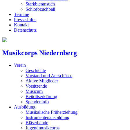
Starkbieranstich
Schlofozuchball
Termine
Presse-Infos
Kontakt
Datenschutz
Musikcorps Niedernberg
Verein
Geschichte
Vorstand und Ausschüsse
Aktive Mitglieder
Vorsitzende
Musicum
Beitrittserklärung
Spendeninfo
Ausbildung
Musikalische Früherziehung
Instrumentenausbildung
Bläserbande
Jugendmusikcorps