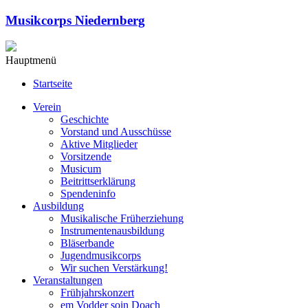
Musikcorps Niedernberg
Hauptmenü
Startseite
Verein
Geschichte
Vorstand und Ausschüsse
Aktive Mitglieder
Vorsitzende
Musicum
Beitrittserklärung
Spendeninfo
Ausbildung
Musikalische Früherziehung
Instrumentenausbildung
Bläserbande
Jugendmusikcorps
Wir suchen Verstärkung!
Veranstaltungen
Frühjahrskonzert
em Vodder soin Doach