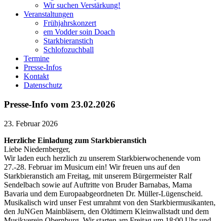
Wir suchen Verstärkung!
Veranstaltungen
Frühjahrskonzert
em Vodder soin Doach
Starkbieranstich
Schlofozuchball
Termine
Presse-Infos
Kontakt
Datenschutz
Presse-Info vom 23.02.2026
23. Februar 2026
Herzliche Einladung zum Starkbieranstich
Liebe Niedernberger,
Wir laden euch herzlich zu unserem Starkbierwochenende vom
27.-28. Februar im Musicum ein! Wir freuen uns auf den
Starkbieranstich am Freitag, mit unserem Bürgermeister Ralf
Sendelbach sowie auf Auftritte von Bruder Barnabas, Mama
Bavaria und dem Europaabgeordneten Dr. Müller-Lügenscheid.
Musikalisch wird unser Fest umrahmt von den Starkbiermusikanten,
den JuNGen Mainbläsern, den Oldtimern Kleinwallstadt und dem
Musikverein Obernburg. Wir starten am Freitag um 18:00 Uhr und