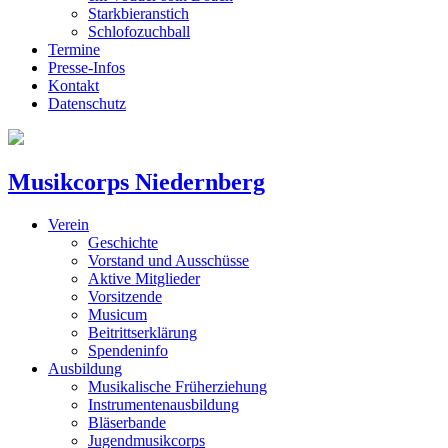
Starkbieranstich
Schlofozuchball
Termine
Presse-Infos
Kontakt
Datenschutz
Musikcorps Niedernberg
Verein
Geschichte
Vorstand und Ausschüsse
Aktive Mitglieder
Vorsitzende
Musicum
Beitrittserklärung
Spendeninfo
Ausbildung
Musikalische Früherziehung
Instrumentenausbildung
Bläserbande
Jugendmusikcorps