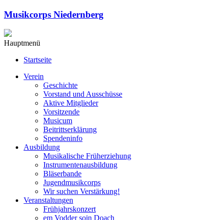
Musikcorps Niedernberg
Hauptmenü
Startseite
Verein
Geschichte
Vorstand und Ausschüsse
Aktive Mitglieder
Vorsitzende
Musicum
Beitrittserklärung
Spendeninfo
Ausbildung
Musikalische Früherziehung
Instrumentenausbildung
Bläserbande
Jugendmusikcorps
Wir suchen Verstärkung!
Veranstaltungen
Frühjahrskonzert
em Vodder soin Doach