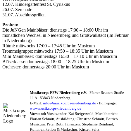
12.07. Kindergartenfest St. Cyriakus
26.07. Serenade
31.07. Abschlussgrillen
Proben:
Die JuNGen Mainbläser: dienstags 17:00 – 18:00 Uhr im
monatlichen Wechsel in Niedernberg und Großwallstadt (im Februar
in Niedernberg)
Rütmi: mittwochs 17:00 – 17:45 Uhr im Musicum
Trommelgruppe: mittwochs 17:50 – 18:35 Uhr im Musicum
Mini-Mainbläser: donnerstags 16:30 – 17:10 Uhr im Musicum
Bläserklasse: donnerstags 18:00 – 18:25 Uhr im Musicum
Orchester: donnerstags 20:00 Uhr im Musicum
Musikcorps FFW Niedernberg e.V.
- Pfarrer-Seubert-Straße
11 A - 63843 Niedernberg
E-Mail:
info@musikcorps-niedernberg.de
- Homepage:
www.musikcorps-niedernberg.de
Vorstand:
Vorsitzender: Kai Steigerwald, Musikbetrieb:
Florian Schmitt, Ausbildung: Christine Schmitt, Betrieb
Musicum: Peter Roth, Finanzen: Stephanie Reinhard,
Kommunikation & Marketing: Kirsten Seitz