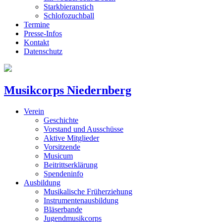
Starkbieranstich
Schlofozuchball
Termine
Presse-Infos
Kontakt
Datenschutz
Musikcorps Niedernberg
Verein
Geschichte
Vorstand und Ausschüsse
Aktive Mitglieder
Vorsitzende
Musicum
Beitrittserklärung
Spendeninfo
Ausbildung
Musikalische Früherziehung
Instrumentenausbildung
Bläserbande
Jugendmusikcorps