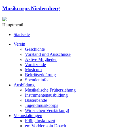
Musikcorps Niedernberg
Hauptmenü
Startseite
Verein
Geschichte
Vorstand und Ausschüsse
Aktive Mitglieder
Vorsitzende
Musicum
Beitrittserklärung
Spendeninfo
Ausbildung
Musikalische Früherziehung
Instrumentenausbildung
Bläserbande
Jugendmusikcorps
Wir suchen Verstärkung!
Veranstaltungen
Frühjahrskonzert
em Vodder soin Doach