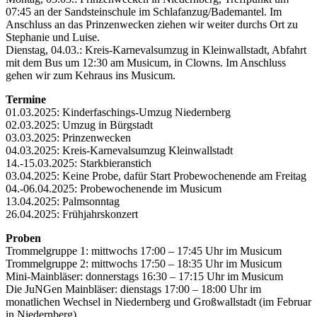
07:45 an der Sandsteinschule im Schlafanzug/Bademantel. Im
Anschluss an das Prinzenwecken ziehen wir weiter durchs Ort zu
Stephanie und Luise.
Dienstag, 04.03.: Kreis-Karnevalsumzug in Kleinwallstadt, Abfahrt
mit dem Bus um 12:30 am Musicum, in Clowns. Im Anschluss
gehen wir zum Kehraus ins Musicum.
Termine
01.03.2025: Kinderfaschings-Umzug Niedernberg
02.03.2025: Umzug in Bürgstadt
03.03.2025: Prinzenwecken
04.03.2025: Kreis-Karnevalsumzug Kleinwallstadt
14.-15.03.2025: Starkbieranstich
03.04.2025: Keine Probe, dafür Start Probewochenende am Freitag
04.-06.04.2025: Probewochenende im Musicum
13.04.2025: Palmsonntag
26.04.2025: Frühjahrskonzert
Proben
Trommelgruppe 1: mittwochs 17:00 – 17:45 Uhr im Musicum
Trommelgruppe 2: mittwochs 17:50 – 18:35 Uhr im Musicum
Mini-Mainbläser: donnerstags 16:30 – 17:15 Uhr im Musicum
Die JuNGen Mainbläser: dienstags 17:00 – 18:00 Uhr im
monatlichen Wechsel in Niedernberg und Großwallstadt (im Februar
in Niedernberg)