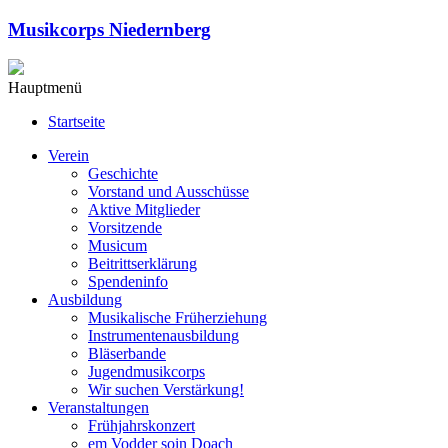
Musikcorps Niedernberg
Hauptmenü
Startseite
Verein
Geschichte
Vorstand und Ausschüsse
Aktive Mitglieder
Vorsitzende
Musicum
Beitrittserklärung
Spendeninfo
Ausbildung
Musikalische Früherziehung
Instrumentenausbildung
Bläserbande
Jugendmusikcorps
Wir suchen Verstärkung!
Veranstaltungen
Frühjahrskonzert
em Vodder soin Doach