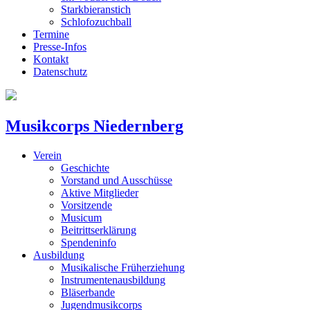
Starkbieranstich
Schlofozuchball
Termine
Presse-Infos
Kontakt
Datenschutz
Musikcorps Niedernberg
Verein
Geschichte
Vorstand und Ausschüsse
Aktive Mitglieder
Vorsitzende
Musicum
Beitrittserklärung
Spendeninfo
Ausbildung
Musikalische Früherziehung
Instrumentenausbildung
Bläserbande
Jugendmusikcorps