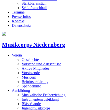
Starkbieranstich
Schlofozuchball
Termine
Presse-Infos
Kontakt
Datenschutz
Musikcorps Niedernberg
Verein
Geschichte
Vorstand und Ausschüsse
Aktive Mitglieder
Vorsitzende
Musicum
Beitrittserklärung
Spendeninfo
Ausbildung
Musikalische Früherziehung
Instrumentenausbildung
Bläserbande
Jugendmusikcorps