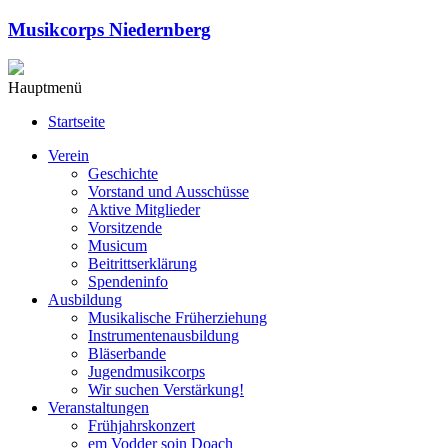
Musikcorps Niedernberg
Hauptmenü
Startseite
Verein
Geschichte
Vorstand und Ausschüsse
Aktive Mitglieder
Vorsitzende
Musicum
Beitrittserklärung
Spendeninfo
Ausbildung
Musikalische Früherziehung
Instrumentenausbildung
Bläserbande
Jugendmusikcorps
Wir suchen Verstärkung!
Veranstaltungen
Frühjahrskonzert
em Vodder soin Doach