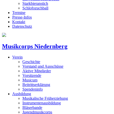
Starkbieranstich
Schlofozuchball
Termine
Presse-Infos
Kontakt
Datenschutz
Musikcorps Niedernberg
Verein
Geschichte
Vorstand und Ausschüsse
Aktive Mitglieder
Vorsitzende
Musicum
Beitrittserklärung
Spendeninfo
Ausbildung
Musikalische Früherziehung
Instrumentenausbildung
Bläserbande
Jugendmusikcorps