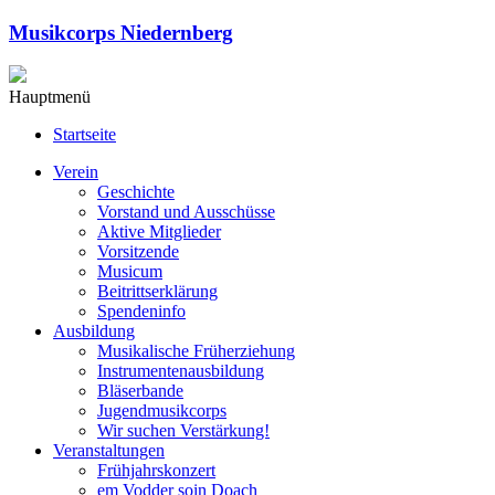
Musikcorps Niedernberg
Hauptmenü
Startseite
Verein
Geschichte
Vorstand und Ausschüsse
Aktive Mitglieder
Vorsitzende
Musicum
Beitrittserklärung
Spendeninfo
Ausbildung
Musikalische Früherziehung
Instrumentenausbildung
Bläserbande
Jugendmusikcorps
Wir suchen Verstärkung!
Veranstaltungen
Frühjahrskonzert
em Vodder soin Doach