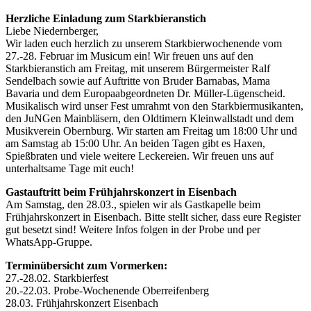
Herzliche Einladung zum Starkbieranstich
Liebe Niedernberger,
Wir laden euch herzlich zu unserem Starkbierwochenende vom
27.-28. Februar im Musicum ein! Wir freuen uns auf den
Starkbieranstich am Freitag, mit unserem Bürgermeister Ralf
Sendelbach sowie auf Auftritte von Bruder Barnabas, Mama
Bavaria und dem Europaabgeordneten Dr. Müller-Lügenscheid.
Musikalisch wird unser Fest umrahmt von den Starkbiermusikanten,
den JuNGen Mainbläsern, den Oldtimern Kleinwallstadt und dem
Musikverein Obernburg. Wir starten am Freitag um 18:00 Uhr und
am Samstag ab 15:00 Uhr. An beiden Tagen gibt es Haxen,
Spießbraten und viele weitere Leckereien. Wir freuen uns auf
unterhaltsame Tage mit euch!
Gastauftritt beim Frühjahrskonzert in Eisenbach
Am Samstag, den 28.03., spielen wir als Gastkapelle beim
Frühjahrskonzert in Eisenbach. Bitte stellt sicher, dass eure Register
gut besetzt sind! Weitere Infos folgen in der Probe und per
WhatsApp-Gruppe.
Terminübersicht zum Vormerken:
27.-28.02. Starkbierfest
20.-22.03. Probe-Wochenende Oberreifenberg
28.03. Frühjahrskonzert Eisenbach