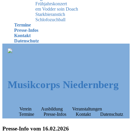
Frühjahrskonzert
em Vodder soin Doach
Starkbieranstich
Schlofozuchball
Termine
Presse-Infos
Kontakt
Datenschutz
Musikcorps Niedernberg
Verein
Ausbildung
Veranstaltungen
Termine
Presse-Infos
Kontakt
Datenschutz
Presse-Info vom 16.02.2026