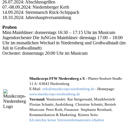
26.07.2024: Abschlussgrillen
07.-08.09.2024: Niedernberger Kerb
14.09.2024: Sternmarsch Rück-Schippach
18.10.2024: Jahreshauptversammlung
Proben
Mini-Mainbläser: donnerstags 16:30 – 17:15 Uhr im Musicum
Jugendorchester Die JuNGen Mainbläser: dienstags 17:00 – 18:00
Uhr im monatlichen Wechsel in Niedernberg und Großwallstadt (im
Juli in Großwallstadt)
Orchester: donnerstags 20:00 Uhr im Musicum
Musikcorps FFW Niedernberg e.V.
- Pfarrer-Seubert-Straße
11 A - 63843 Niedernberg
E-Mail:
info@musikcorps-niedernberg.de
- Homepage:
www.musikcorps-niedernberg.de
Vorstand:
Vorsitzender: Kai Steigerwald, Musikbetrieb:
Florian Schmitt, Ausbildung: Christine Schmitt, Betrieb
Musicum: Peter Roth, Finanzen: Stephanie Reinhard,
Kommunikation & Marketing: Kirsten Seitz
Ich möchte keine Vereinsinformationen erhalten