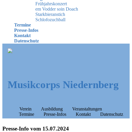
Frühjahrskonzert
em Vodder soin Doach
Starkbieranstich
Schlofozuchball
Termine
Presse-Infos
Kontakt
Datenschutz
Musikcorps Niedernberg
Verein
Ausbildung
Veranstaltungen
Termine
Presse-Infos
Kontakt
Datenschutz
Presse-Info vom 15.07.2024