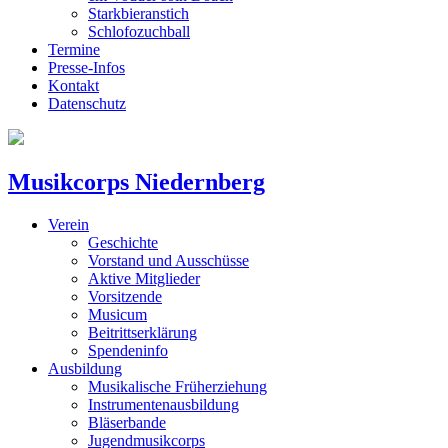
Starkbieranstich
Schlofozuchball
Termine
Presse-Infos
Kontakt
Datenschutz
Musikcorps Niedernberg
Verein
Geschichte
Vorstand und Ausschüsse
Aktive Mitglieder
Vorsitzende
Musicum
Beitrittserklärung
Spendeninfo
Ausbildung
Musikalische Früherziehung
Instrumentenausbildung
Bläserbande
Jugendmusikcorps