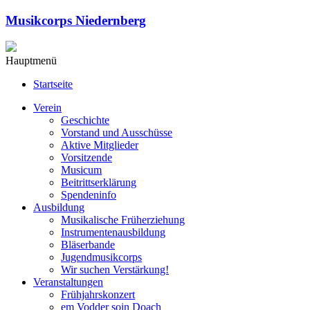
Musikcorps Niedernberg
Hauptmenü
Startseite
Verein
Geschichte
Vorstand und Ausschüsse
Aktive Mitglieder
Vorsitzende
Musicum
Beitrittserklärung
Spendeninfo
Ausbildung
Musikalische Früherziehung
Instrumentenausbildung
Bläserbande
Jugendmusikcorps
Wir suchen Verstärkung!
Veranstaltungen
Frühjahrskonzert
em Vodder soin Doach