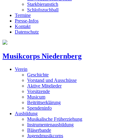
Starkbieranstich
Schlofozuchball
Termine
Presse-Infos
Kontakt
Datenschutz
Musikcorps Niedernberg
Verein
Geschichte
Vorstand und Ausschüsse
Aktive Mitglieder
Vorsitzende
Musicum
Beitrittserklärung
Spendeninfo
Ausbildung
Musikalische Früherziehung
Instrumentenausbildung
Bläserbande
Jugendmusikcorps