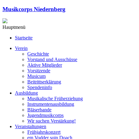
Musikcorps Niedernberg
Hauptmenü
Startseite
Verein
Geschichte
Vorstand und Ausschüsse
Aktive Mitglieder
Vorsitzende
Musicum
Beitrittserklärung
Spendeninfo
Ausbildung
Musikalische Früherziehung
Instrumentenausbildung
Bläserbande
Jugendmusikcorps
Wir suchen Verstärkung!
Veranstaltungen
Frühjahrskonzert
em Vodder soin Doach