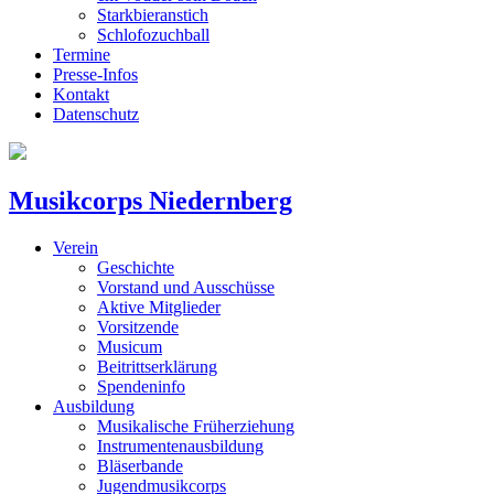
Starkbieranstich
Schlofozuchball
Termine
Presse-Infos
Kontakt
Datenschutz
Musikcorps Niedernberg
Verein
Geschichte
Vorstand und Ausschüsse
Aktive Mitglieder
Vorsitzende
Musicum
Beitrittserklärung
Spendeninfo
Ausbildung
Musikalische Früherziehung
Instrumentenausbildung
Bläserbande
Jugendmusikcorps