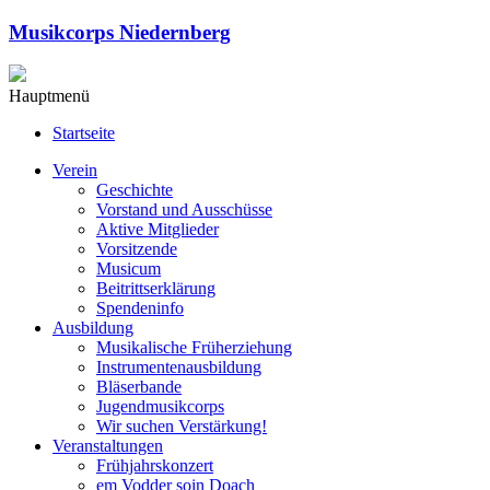
Musikcorps Niedernberg
Hauptmenü
Startseite
Verein
Geschichte
Vorstand und Ausschüsse
Aktive Mitglieder
Vorsitzende
Musicum
Beitrittserklärung
Spendeninfo
Ausbildung
Musikalische Früherziehung
Instrumentenausbildung
Bläserbande
Jugendmusikcorps
Wir suchen Verstärkung!
Veranstaltungen
Frühjahrskonzert
em Vodder soin Doach