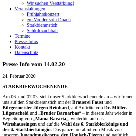
Wir suchen Verstärkung!
Veranstaltungen
Frühjahrskonzert
em Vodder soin Doach
Starkbieranstich
Schlofozuchball
Termine
Presse-Infos
Kontakt
Datenschutz
Presse-Info vom 14.02.20
24. Februar 2020
STARKBIERWOCHENENDE
Am 06. und 07.03. steht unser Starkbierwochenende an – wir freuen
uns auf den Starkbieranstich mit der
Brauerei Faust
und
Bürgermeister Jürgen Reinhard
, auf Auftritte von
Dr. Müller-
Lügenscheid
und „
Bruder Barnarbas
“ – in diesem Jahr wieder in
Begleitung von „
Mama Bavaria
„, weiterhin auf das
Wirtshaussingen
und auf die
Wahl des 6. Starkbierkönigs und
der 4. Starkbierkönigin
. Das ganze umrahmt von Musik von
unserem
Jugendmusikcorps
,
den Honisch-Tigern
und natürlich