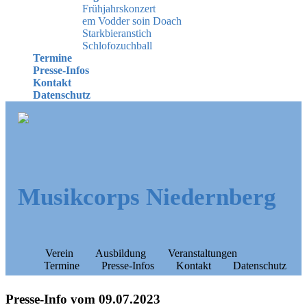
Frühjahrskonzert
em Vodder soin Doach
Starkbieranstich
Schlofozuchball
Termine
Presse-Infos
Kontakt
Datenschutz
Musikcorps Niedernberg
Verein
Ausbildung
Veranstaltungen
Termine
Presse-Infos
Kontakt
Datenschutz
Presse-Info vom 09.07.2023