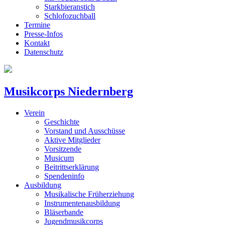
Starkbieranstich
Schlofozuchball
Termine
Presse-Infos
Kontakt
Datenschutz
Musikcorps Niedernberg
Verein
Geschichte
Vorstand und Ausschüsse
Aktive Mitglieder
Vorsitzende
Musicum
Beitrittserklärung
Spendeninfo
Ausbildung
Musikalische Früherziehung
Instrumentenausbildung
Bläserbande
Jugendmusikcorps