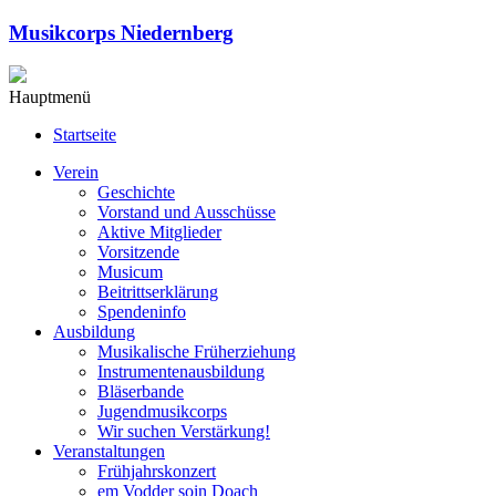
Musikcorps Niedernberg
Hauptmenü
Startseite
Verein
Geschichte
Vorstand und Ausschüsse
Aktive Mitglieder
Vorsitzende
Musicum
Beitrittserklärung
Spendeninfo
Ausbildung
Musikalische Früherziehung
Instrumentenausbildung
Bläserbande
Jugendmusikcorps
Wir suchen Verstärkung!
Veranstaltungen
Frühjahrskonzert
em Vodder soin Doach