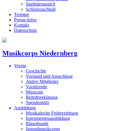
Starkbieranstich
Schlofozuchball
Termine
Presse-Infos
Kontakt
Datenschutz
Musikcorps Niedernberg
Verein
Geschichte
Vorstand und Ausschüsse
Aktive Mitglieder
Vorsitzende
Musicum
Beitrittserklärung
Spendeninfo
Ausbildung
Musikalische Früherziehung
Instrumentenausbildung
Bläserbande
Jugendmusikcorps