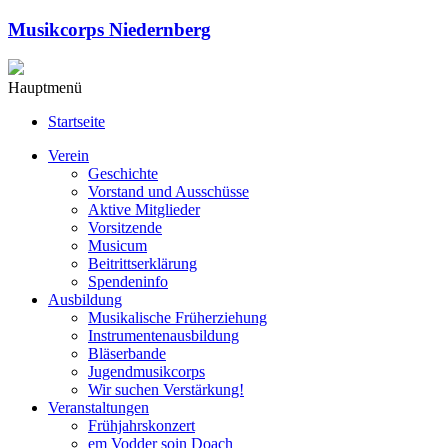
Musikcorps Niedernberg
Hauptmenü
Startseite
Verein
Geschichte
Vorstand und Ausschüsse
Aktive Mitglieder
Vorsitzende
Musicum
Beitrittserklärung
Spendeninfo
Ausbildung
Musikalische Früherziehung
Instrumentenausbildung
Bläserbande
Jugendmusikcorps
Wir suchen Verstärkung!
Veranstaltungen
Frühjahrskonzert
em Vodder soin Doach