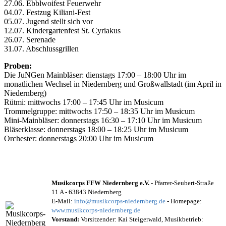
27.06. Ebblwoifest Feuerwehr
04.07. Festzug Kiliani-Fest
05.07. Jugend stellt sich vor
12.07. Kindergartenfest St. Cyriakus
26.07. Serenade
31.07. Abschlussgrillen
Proben:
Die JuNGen Mainbläser: dienstags 17:00 – 18:00 Uhr im
monatlichen Wechsel in Niedernberg und Großwallstadt (im April in
Niedernberg)
Rütmi: mittwochs 17:00 – 17:45 Uhr im Musicum
Trommelgruppe: mittwochs 17:50 – 18:35 Uhr im Musicum
Mini-Mainbläser: donnerstags 16:30 – 17:10 Uhr im Musicum
Bläserklasse: donnerstags 18:00 – 18:25 Uhr im Musicum
Orchester: donnerstags 20:00 Uhr im Musicum
Musikcorps FFW Niedernberg e.V.
- Pfarrer-Seubert-Straße
11 A - 63843 Niedernberg
E-Mail:
info@musikcorps-niedernberg.de
- Homepage:
www.musikcorps-niedernberg.de
Vorstand:
Vorsitzender: Kai Steigerwald, Musikbetrieb: