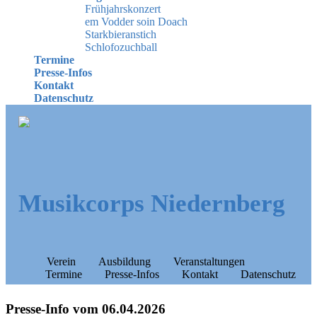
Frühjahrskonzert
em Vodder soin Doach
Starkbieranstich
Schlofozuchball
Termine
Presse-Infos
Kontakt
Datenschutz
Musikcorps Niedernberg
Verein
Ausbildung
Veranstaltungen
Termine
Presse-Infos
Kontakt
Datenschutz
Presse-Info vom 06.04.2026