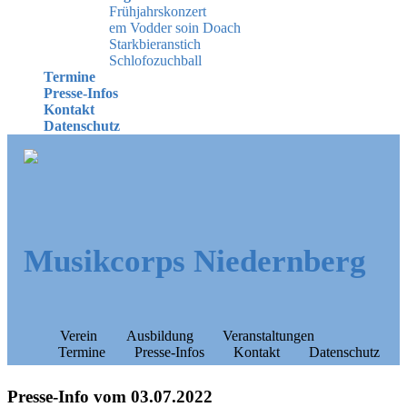
Frühjahrskonzert
em Vodder soin Doach
Starkbieranstich
Schlofozuchball
Termine
Presse-Infos
Kontakt
Datenschutz
Musikcorps Niedernberg
Verein
Ausbildung
Veranstaltungen
Termine
Presse-Infos
Kontakt
Datenschutz
Presse-Info vom 03.07.2022