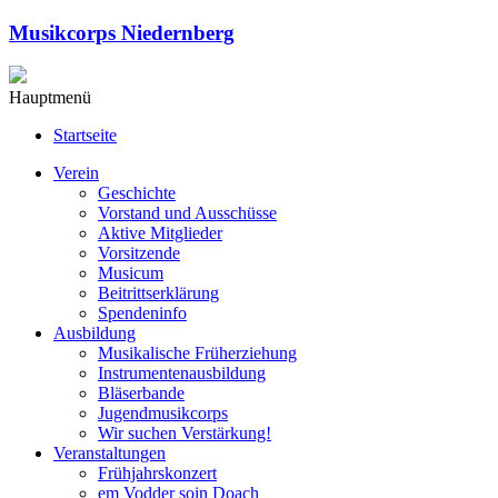
Musikcorps Niedernberg
Hauptmenü
Startseite
Verein
Geschichte
Vorstand und Ausschüsse
Aktive Mitglieder
Vorsitzende
Musicum
Beitrittserklärung
Spendeninfo
Ausbildung
Musikalische Früherziehung
Instrumentenausbildung
Bläserbande
Jugendmusikcorps
Wir suchen Verstärkung!
Veranstaltungen
Frühjahrskonzert
em Vodder soin Doach