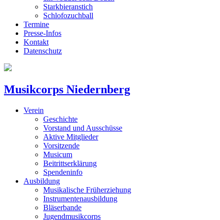
Starkbieranstich
Schlofozuchball
Termine
Presse-Infos
Kontakt
Datenschutz
Musikcorps Niedernberg
Verein
Geschichte
Vorstand und Ausschüsse
Aktive Mitglieder
Vorsitzende
Musicum
Beitrittserklärung
Spendeninfo
Ausbildung
Musikalische Früherziehung
Instrumentenausbildung
Bläserbande
Jugendmusikcorps