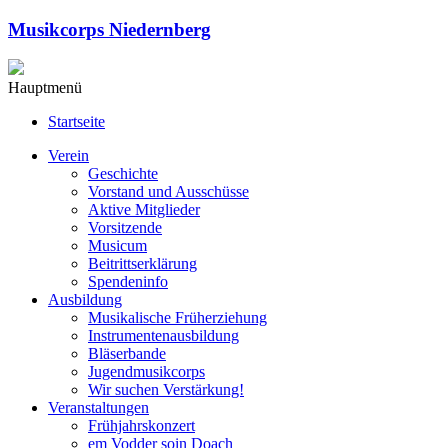
Musikcorps Niedernberg
Hauptmenü
Startseite
Verein
Geschichte
Vorstand und Ausschüsse
Aktive Mitglieder
Vorsitzende
Musicum
Beitrittserklärung
Spendeninfo
Ausbildung
Musikalische Früherziehung
Instrumentenausbildung
Bläserbande
Jugendmusikcorps
Wir suchen Verstärkung!
Veranstaltungen
Frühjahrskonzert
em Vodder soin Doach