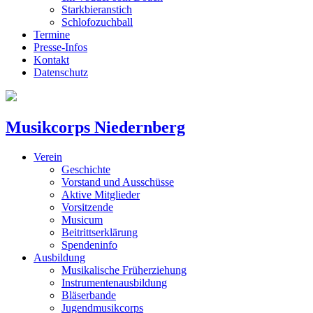
Starkbieranstich
Schlofozuchball
Termine
Presse-Infos
Kontakt
Datenschutz
Musikcorps Niedernberg
Verein
Geschichte
Vorstand und Ausschüsse
Aktive Mitglieder
Vorsitzende
Musicum
Beitrittserklärung
Spendeninfo
Ausbildung
Musikalische Früherziehung
Instrumentenausbildung
Bläserbande
Jugendmusikcorps