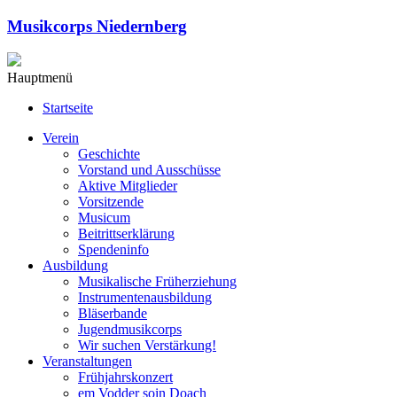
Musikcorps Niedernberg
Hauptmenü
Startseite
Verein
Geschichte
Vorstand und Ausschüsse
Aktive Mitglieder
Vorsitzende
Musicum
Beitrittserklärung
Spendeninfo
Ausbildung
Musikalische Früherziehung
Instrumentenausbildung
Bläserbande
Jugendmusikcorps
Wir suchen Verstärkung!
Veranstaltungen
Frühjahrskonzert
em Vodder soin Doach