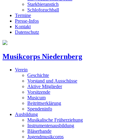
Starkbieranstich
Schlofozuchball
Termine
Presse-Infos
Kontakt
Datenschutz
Musikcorps Niedernberg
Verein
Geschichte
Vorstand und Ausschüsse
Aktive Mitglieder
Vorsitzende
Musicum
Beitrittserklärung
Spendeninfo
Ausbildung
Musikalische Früherziehung
Instrumentenausbildung
Bläserbande
Jugendmusikcorps