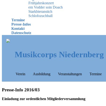
Frühjahrskonzert
em Vodder soin Doach
Starkbieranstich
Schlofozuchball
Termine
Presse-Infos
Kontakt
Datenschutz
Musikcorps Niedernberg
Verein
Ausbildung
Veranstaltungen
Termine
Presse-Info 2016/03
Einladung zur ordentlichen Mitgliederversammlung