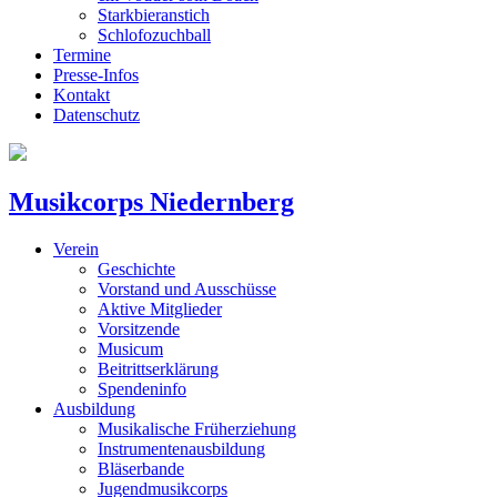
Starkbieranstich
Schlofozuchball
Termine
Presse-Infos
Kontakt
Datenschutz
Musikcorps Niedernberg
Verein
Geschichte
Vorstand und Ausschüsse
Aktive Mitglieder
Vorsitzende
Musicum
Beitrittserklärung
Spendeninfo
Ausbildung
Musikalische Früherziehung
Instrumentenausbildung
Bläserbande
Jugendmusikcorps