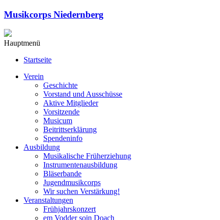
Musikcorps Niedernberg
Hauptmenü
Startseite
Verein
Geschichte
Vorstand und Ausschüsse
Aktive Mitglieder
Vorsitzende
Musicum
Beitrittserklärung
Spendeninfo
Ausbildung
Musikalische Früherziehung
Instrumentenausbildung
Bläserbande
Jugendmusikcorps
Wir suchen Verstärkung!
Veranstaltungen
Frühjahrskonzert
em Vodder soin Doach