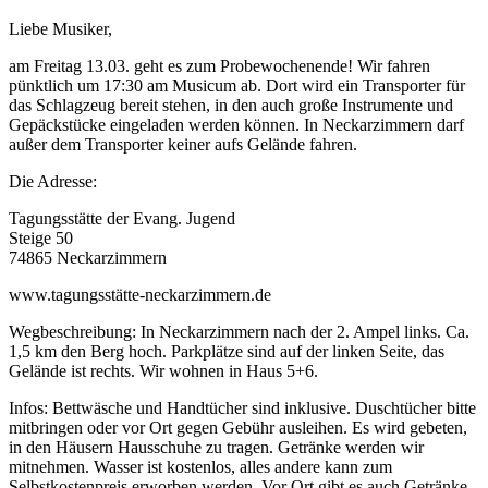
Liebe Musiker,
am Freitag 13.03. geht es zum Probewochenende! Wir fahren
pünktlich um 17:30 am Musicum ab. Dort wird ein Transporter für
das Schlagzeug bereit stehen, in den auch große Instrumente und
Gepäckstücke eingeladen werden können. In Neckarzimmern darf
außer dem Transporter keiner aufs Gelände fahren.
Die Adresse:
Tagungsstätte der Evang. Jugend
Steige 50
74865 Neckarzimmern
www.tagungsstätte-neckarzimmern.de
Wegbeschreibung: In Neckarzimmern nach der 2. Ampel links. Ca.
1,5 km den Berg hoch. Parkplätze sind auf der linken Seite, das
Gelände ist rechts. Wir wohnen in Haus 5+6.
Infos: Bettwäsche und Handtücher sind inklusive. Duschtücher bitte
mitbringen oder vor Ort gegen Gebühr ausleihen. Es wird gebeten,
in den Häusern Hausschuhe zu tragen. Getränke werden wir
mitnehmen. Wasser ist kostenlos, alles andere kann zum
Selbstkostenpreis erworben werden. Vor Ort gibt es auch Getränke-