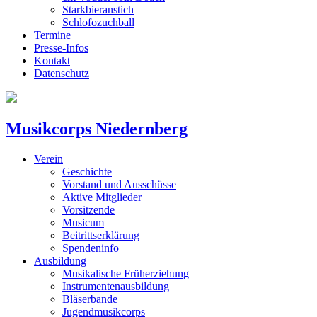
Starkbieranstich
Schlofozuchball
Termine
Presse-Infos
Kontakt
Datenschutz
Musikcorps Niedernberg
Verein
Geschichte
Vorstand und Ausschüsse
Aktive Mitglieder
Vorsitzende
Musicum
Beitrittserklärung
Spendeninfo
Ausbildung
Musikalische Früherziehung
Instrumentenausbildung
Bläserbande
Jugendmusikcorps