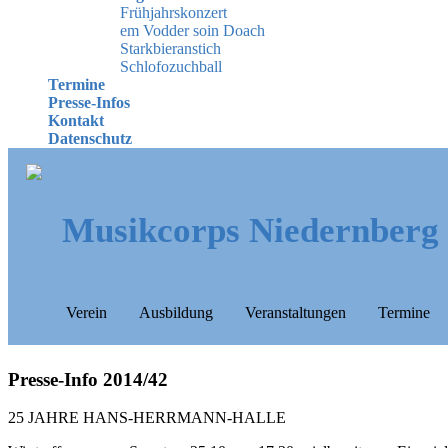
Frühjahrskonzert
em Vodder soin Doach
Starkbieranstich
Schlofozuchball
Termine
Presse-Infos
Kontakt
Datenschutz
Musikcorps Niedernberg
Verein
Ausbildung
Veranstaltungen
Termine
Presse-Info 2014/42
25 JAHRE HANS-HERRMANN-HALLE