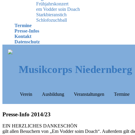
Frühjahrskonzert
em Vodder soin Doach
Starkbieranstich
Schlofozuchball
Termine
Presse-Infos
Kontakt
Datenschutz
Musikcorps Niedernberg
Verein
Ausbildung
Veranstaltungen
Termine
Presse-Info 2014/23
EIN HERZLICHES DANKESCHÖN
gilt allen Besuchern von „Em Vodder soim Doach“. Außerdem gilt dies