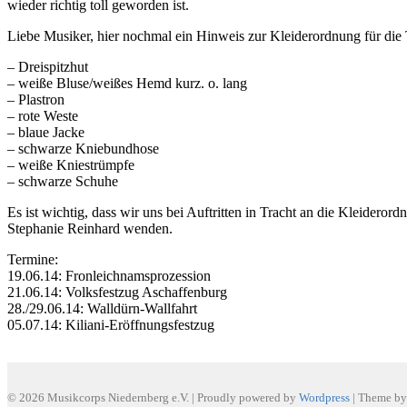
wieder richtig toll geworden ist.
Liebe Musiker, hier nochmal ein Hinweis zur Kleiderordnung für die 
– Dreispitzhut
– weiße Bluse/weißes Hemd kurz. o. lang
– Plastron
– rote Weste
– blaue Jacke
– schwarze Kniebundhose
– weiße Kniestrümpfe
– schwarze Schuhe
Es ist wichtig, dass wir uns bei Auftritten in Tracht an die Kleidero
Stephanie Reinhard wenden.
Termine:
19.06.14: Fronleichnamsprozession
21.06.14: Volksfestzug Aschaffenburg
28./29.06.14: Walldürn-Wallfahrt
05.07.14: Kiliani-Eröffnungsfestzug
© 2026 Musikcorps Niedernberg e.V.
|
Proudly powered by
Wordpress
|
Theme b