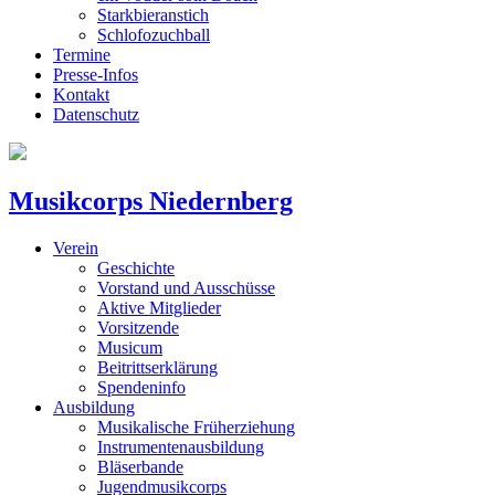
Starkbieranstich
Schlofozuchball
Termine
Presse-Infos
Kontakt
Datenschutz
Musikcorps Niedernberg
Verein
Geschichte
Vorstand und Ausschüsse
Aktive Mitglieder
Vorsitzende
Musicum
Beitrittserklärung
Spendeninfo
Ausbildung
Musikalische Früherziehung
Instrumentenausbildung
Bläserbande
Jugendmusikcorps