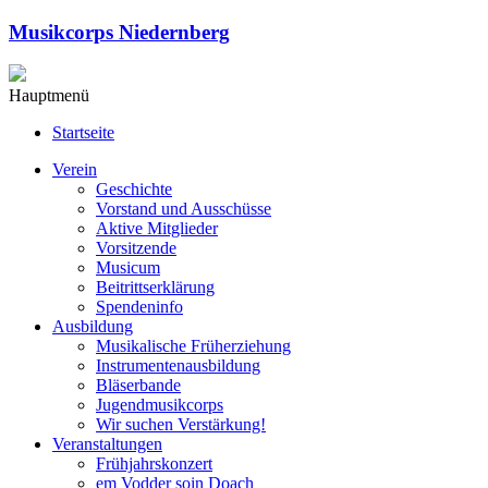
Musikcorps Niedernberg
Hauptmenü
Startseite
Verein
Geschichte
Vorstand und Ausschüsse
Aktive Mitglieder
Vorsitzende
Musicum
Beitrittserklärung
Spendeninfo
Ausbildung
Musikalische Früherziehung
Instrumentenausbildung
Bläserbande
Jugendmusikcorps
Wir suchen Verstärkung!
Veranstaltungen
Frühjahrskonzert
em Vodder soin Doach