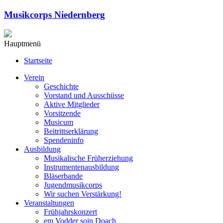
Musikcorps Niedernberg
Hauptmenü
Startseite
Verein
Geschichte
Vorstand und Ausschüsse
Aktive Mitglieder
Vorsitzende
Musicum
Beitrittserklärung
Spendeninfo
Ausbildung
Musikalische Früherziehung
Instrumentenausbildung
Bläserbande
Jugendmusikcorps
Wir suchen Verstärkung!
Veranstaltungen
Frühjahrskonzert
em Vodder soin Doach