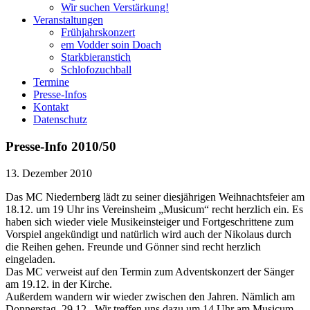
Wir suchen Verstärkung!
Veranstaltungen
Frühjahrskonzert
em Vodder soin Doach
Starkbieranstich
Schlofozuchball
Termine
Presse-Infos
Kontakt
Datenschutz
Presse-Info 2010/50
13. Dezember 2010
Das MC Niedernberg lädt zu seiner diesjährigen Weihnachtsfeier am
18.12. um 19 Uhr ins Vereinsheim „Musicum“ recht herzlich ein. Es
haben sich wieder viele Musikeinsteiger und Fortgeschrittene zum
Vorspiel angekündigt und natürlich wird auch der Nikolaus durch
die Reihen gehen. Freunde und Gönner sind recht herzlich
eingeladen.
Das MC verweist auf den Termin zum Adventskonzert der Sänger
am 19.12. in der Kirche.
Außerdem wandern wir wieder zwischen den Jahren. Nämlich am
Donnerstag, 29.12.. Wir treffen uns dazu um 14 Uhr am Musicum.