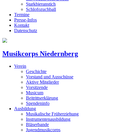
Starkbieranstich
Schlofozuchball
Termine
Presse-Infos
Kontakt
Datenschutz
Musikcorps Niedernberg
Verein
Geschichte
Vorstand und Ausschüsse
Aktive Mitglieder
Vorsitzende
Musicum
Beitrittserklärung
Spendeninfo
Ausbildung
Musikalische Früherziehung
Instrumentenausbildung
Bläserbande
Jugendmusikcorps