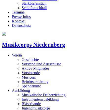
Starkbieranstich
Schlofozuchball
Termine
Presse-Infos
Kontakt
Datenschutz
Musikcorps Niedernberg
Verein
Geschichte
Vorstand und Ausschüsse
Aktive Mitglieder
Vorsitzende
Musicum
Beitrittserklärung
Spendeninfo
Ausbildung
Musikalische Früherziehung
Instrumentenausbildung
Bläserbande
Jugendmusikcorps