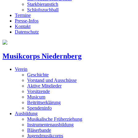
Starkbieranstich
Schlofozuchball
Termine
Presse-Infos
Kontakt
Datenschutz
Musikcorps Niedernberg
Verein
Geschichte
Vorstand und Ausschüsse
Aktive Mitglieder
Vorsitzende
Musicum
Beitrittserklärung
Spendeninfo
Ausbildung
Musikalische Früherziehung
Instrumentenausbildung
Bläserbande
Jugendmusikcorps