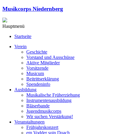
Musikcorps Niedernberg
Hauptmenü
Startseite
Verein
Geschichte
Vorstand und Ausschüsse
Aktive Mitglieder
Vorsitzende
Musicum
Beitrittserklärung
Spendeninfo
Ausbildung
Musikalische Früherziehung
Instrumentenausbildung
Bläserbande
Jugendmusikcorps
Wir suchen Verstärkung!
Veranstaltungen
Frühjahrskonzert
em Vodder soin Doach