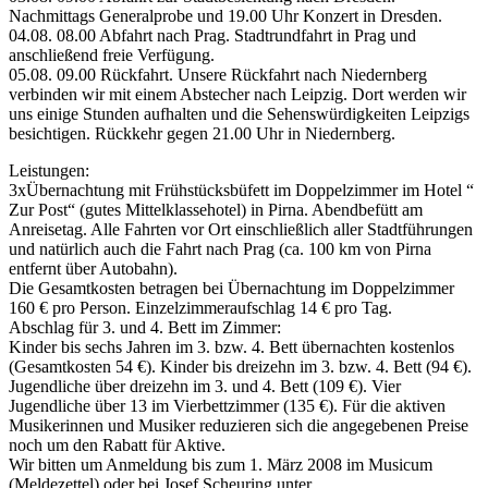
Nachmittags Generalprobe und 19.00 Uhr Konzert in Dresden.
04.08. 08.00 Abfahrt nach Prag. Stadtrundfahrt in Prag und
anschließend freie Verfügung.
05.08. 09.00 Rückfahrt. Unsere Rückfahrt nach Niedernberg
verbinden wir mit einem Abstecher nach Leipzig. Dort werden wir
uns einige Stunden aufhalten und die Sehenswürdigkeiten Leipzigs
besichtigen. Rückkehr gegen 21.00 Uhr in Niedernberg.
Leistungen:
3xÜbernachtung mit Frühstücksbüfett im Doppelzimmer im Hotel “
Zur Post“ (gutes Mittelklassehotel) in Pirna. Abendbefütt am
Anreisetag. Alle Fahrten vor Ort einschließlich aller Stadtführungen
und natürlich auch die Fahrt nach Prag (ca. 100 km von Pirna
entfernt über Autobahn).
Die Gesamtkosten betragen bei Übernachtung im Doppelzimmer
160 € pro Person. Einzelzimmeraufschlag 14 € pro Tag.
Abschlag für 3. und 4. Bett im Zimmer:
Kinder bis sechs Jahren im 3. bzw. 4. Bett übernachten kostenlos
(Gesamtkosten 54 €). Kinder bis dreizehn im 3. bzw. 4. Bett (94 €).
Jugendliche über dreizehn im 3. und 4. Bett (109 €). Vier
Jugendliche über 13 im Vierbettzimmer (135 €). Für die aktiven
Musikerinnen und Musiker reduzieren sich die angegebenen Preise
noch um den Rabatt für Aktive.
Wir bitten um Anmeldung bis zum 1. März 2008 im Musicum
(Meldezettel) oder bei Josef Scheuring unter