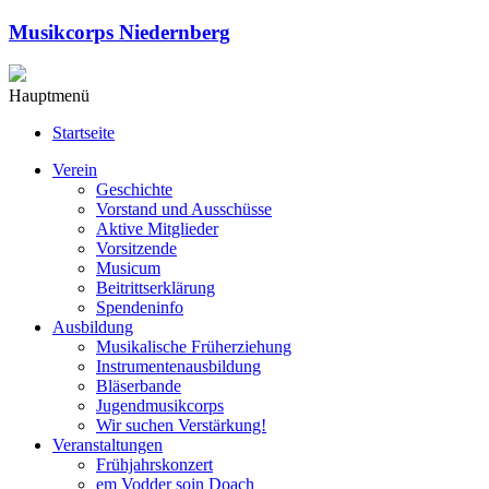
Musikcorps Niedernberg
Hauptmenü
Startseite
Verein
Geschichte
Vorstand und Ausschüsse
Aktive Mitglieder
Vorsitzende
Musicum
Beitrittserklärung
Spendeninfo
Ausbildung
Musikalische Früherziehung
Instrumentenausbildung
Bläserbande
Jugendmusikcorps
Wir suchen Verstärkung!
Veranstaltungen
Frühjahrskonzert
em Vodder soin Doach