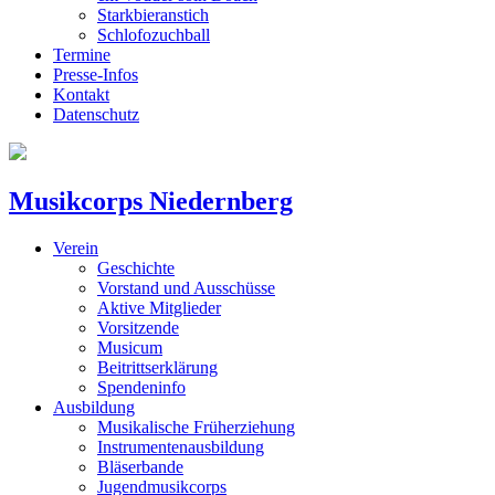
Starkbieranstich
Schlofozuchball
Termine
Presse-Infos
Kontakt
Datenschutz
Musikcorps Niedernberg
Verein
Geschichte
Vorstand und Ausschüsse
Aktive Mitglieder
Vorsitzende
Musicum
Beitrittserklärung
Spendeninfo
Ausbildung
Musikalische Früherziehung
Instrumentenausbildung
Bläserbande
Jugendmusikcorps