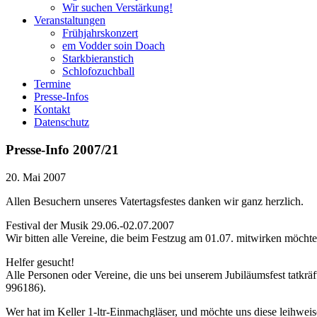
Wir suchen Verstärkung!
Veranstaltungen
Frühjahrskonzert
em Vodder soin Doach
Starkbieranstich
Schlofozuchball
Termine
Presse-Infos
Kontakt
Datenschutz
Presse-Info 2007/21
20. Mai 2007
Allen Besuchern unseres Vatertagsfestes danken wir ganz herzlich.
Festival der Musik 29.06.-02.07.2007
Wir bitten alle Vereine, die beim Festzug am 01.07. mitwirken möcht
Helfer gesucht!
Alle Personen oder Vereine, die uns bei unserem Jubiläumsfest tatkräf
996186).
Wer hat im Keller 1-ltr-Einmachgläser, und möchte uns diese leihweis