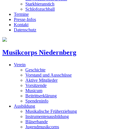
Starkbieranstich
Schlofozuchball
Termine
Presse-Infos
Kontakt
Datenschutz
Musikcorps Niedernberg
Verein
Geschichte
Vorstand und Ausschüsse
Aktive Mitglieder
Vorsitzende
Musicum
Beitrittserklärung
Spendeninfo
Ausbildung
Musikalische Früherziehung
Instrumentenausbildung
Bläserbande
Jugendmusikcorps