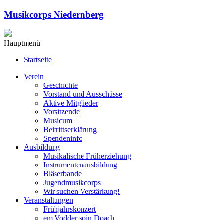
Musikcorps Niedernberg
Hauptmenü
Startseite
Verein
Geschichte
Vorstand und Ausschüsse
Aktive Mitglieder
Vorsitzende
Musicum
Beitrittserklärung
Spendeninfo
Ausbildung
Musikalische Früherziehung
Instrumentenausbildung
Bläserbande
Jugendmusikcorps
Wir suchen Verstärkung!
Veranstaltungen
Frühjahrskonzert
em Vodder soin Doach