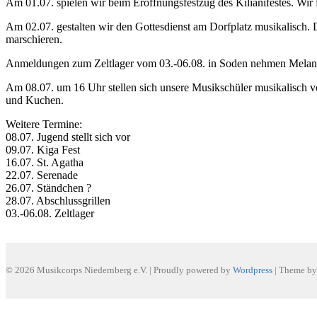
Am 01.07. spielen wir beim Eröffnungsfestzug des Kilianifestes. Wi
Am 02.07. gestalten wir den Gottesdienst am Dorfplatz musikalisch. D
marschieren.
Anmeldungen zum Zeltlager vom 03.-06.08. in Soden nehmen Melanie
Am 08.07. um 16 Uhr stellen sich unsere Musikschüler musikalisch vor
und Kuchen.
Weitere Termine:
08.07. Jugend stellt sich vor
09.07. Kiga Fest
16.07. St. Agatha
22.07. Serenade
26.07. Ständchen ?
28.07. Abschlussgrillen
03.-06.08. Zeltlager
© 2026 Musikcorps Niedernberg e.V.
|
Proudly powered by
Wordpress
|
Theme b