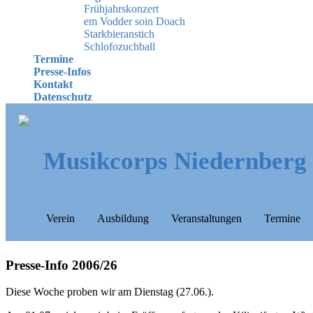
Frühjahrskonzert
em Vodder soin Doach
Starkbieranstich
Schlofozuchball
Termine
Presse-Infos
Kontakt
Datenschutz
Musikcorps Niedernberg
Verein
Ausbildung
Veranstaltungen
Termine
Presse-Info 2006/26
Diese Woche proben wir am Dienstag (27.06.).