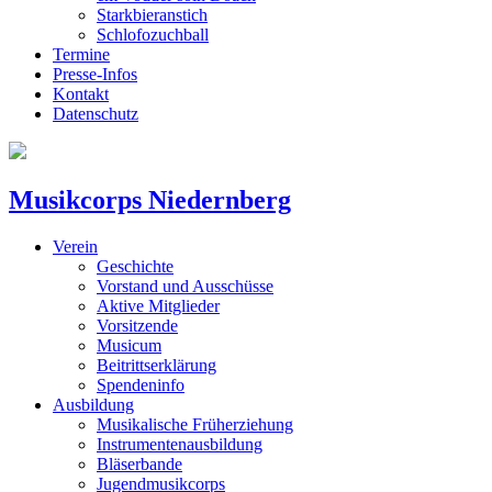
Starkbieranstich
Schlofozuchball
Termine
Presse-Infos
Kontakt
Datenschutz
Musikcorps Niedernberg
Verein
Geschichte
Vorstand und Ausschüsse
Aktive Mitglieder
Vorsitzende
Musicum
Beitrittserklärung
Spendeninfo
Ausbildung
Musikalische Früherziehung
Instrumentenausbildung
Bläserbande
Jugendmusikcorps