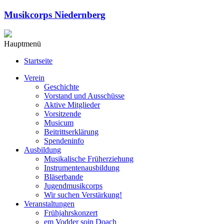
Musikcorps Niedernberg
Hauptmenü
Startseite
Verein
Geschichte
Vorstand und Ausschüsse
Aktive Mitglieder
Vorsitzende
Musicum
Beitrittserklärung
Spendeninfo
Ausbildung
Musikalische Früherziehung
Instrumentenausbildung
Bläserbande
Jugendmusikcorps
Wir suchen Verstärkung!
Veranstaltungen
Frühjahrskonzert
em Vodder soin Doach