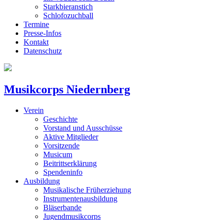
Starkbieranstich
Schlofozuchball
Termine
Presse-Infos
Kontakt
Datenschutz
Musikcorps Niedernberg
Verein
Geschichte
Vorstand und Ausschüsse
Aktive Mitglieder
Vorsitzende
Musicum
Beitrittserklärung
Spendeninfo
Ausbildung
Musikalische Früherziehung
Instrumentenausbildung
Bläserbande
Jugendmusikcorps