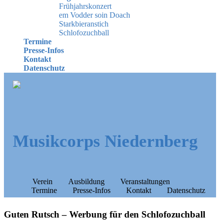
Frühjahrskonzert
em Vodder soin Doach
Starkbieranstich
Schlofozuchball
Termine
Presse-Infos
Kontakt
Datenschutz
Musikcorps Niedernberg
Verein
Ausbildung
Veranstaltungen
Termine
Presse-Infos
Kontakt
Datenschutz
Guten Rutsch – Werbung für den Schlofozuchball