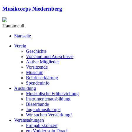
Musikcorps Niedernberg
Hauptmenü
Startseite
Verein
Geschichte
Vorstand und Ausschüsse
Aktive Mitglieder
Vorsitzende
Musicum
Beitrittserklärung
Spendeninfo
Ausbildung
Musikalische Früherziehung
Instrumentenausbildung
Bläserbande
Jugendmusikcorps
Wir suchen Verstärkung!
Veranstaltungen
Frühjahrskonzert
em Vodder soin Doach