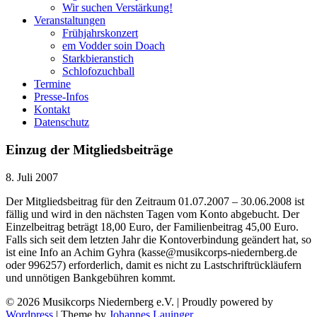
Wir suchen Verstärkung!
Veranstaltungen
Frühjahrskonzert
em Vodder soin Doach
Starkbieranstich
Schlofozuchball
Termine
Presse-Infos
Kontakt
Datenschutz
Einzug der Mitgliedsbeiträge
8. Juli 2007
Der Mitgliedsbeitrag für den Zeitraum 01.07.2007 – 30.06.2008 ist
fällig und wird in den nächsten Tagen vom Konto abgebucht. Der
Einzelbeitrag beträgt 18,00 Euro, der Familienbeitrag 45,00 Euro.
Falls sich seit dem letzten Jahr die Kontoverbindung geändert hat, so
ist eine Info an Achim Gyhra (kasse@musikcorps-niedernberg.de
oder 996257) erforderlich, damit es nicht zu Lastschriftrückläufern
und unnötigen Bankgebühren kommt.
© 2026 Musikcorps Niedernberg e.V.
|
Proudly powered by
Wordpress
|
Theme by
Johannes Lauinger