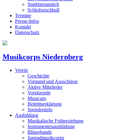
Starkbieranstich
Schlofozuchball
Termine
Presse-Infos
Kontakt
Datenschutz
Musikcorps Niedernberg
Verein
Geschichte
Vorstand und Ausschüsse
Aktive Mitglieder
Vorsitzende
Musicum
Beitrittserklärung
Spendeninfo
Ausbildung
Musikalische Früherziehung
Instrumentenausbildung
Bläserbande
Jugendmusikcorps