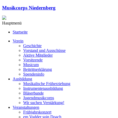
Musikcorps Niedernberg
Hauptmenü
Startseite
Verein
Geschichte
Vorstand und Ausschüsse
Aktive Mitglieder
Vorsitzende
Musicum
Beitrittserklärung
Spendeninfo
Ausbildung
Musikalische Früherziehung
Instrumentenausbildung
Bläserbande
Jugendmusikcorps
Wir suchen Verstärkung!
Veranstaltungen
Frühjahrskonzert
em Vodder soin Doach