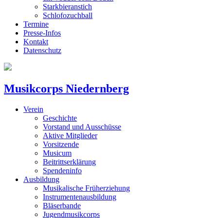
Starkbieranstich
Schlofozuchball
Termine
Presse-Infos
Kontakt
Datenschutz
Musikcorps Niedernberg
Verein
Geschichte
Vorstand und Ausschüsse
Aktive Mitglieder
Vorsitzende
Musicum
Beitrittserklärung
Spendeninfo
Ausbildung
Musikalische Früherziehung
Instrumentenausbildung
Bläserbande
Jugendmusikcorps