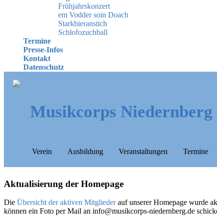
Frühjahrskonzert
em Vodder soin Doach
Starkbieranstich
Schlofozuchball
Termine
Presse-Infos
Kontakt
Datenschutz
Musikcorps Niedernberg
Verein
Ausbildung
Veranstaltungen
Termine
Aktualisierung der Homepage
Die
Übersicht der aktiven Mitglieder
auf unserer Homepage wurde aktual
können ein Foto per Mail an info@musikcorps-niedernberg.de schick